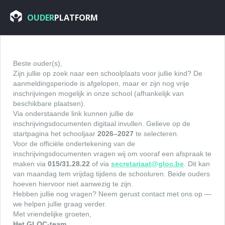
OUDER
PLATFORM
Beste ouder(s),
Zijn jullie op zoek naar een schoolplaats voor jullie kind? De
aanmeldingsperiode is afgelopen, maar er zijn nog vrije
inschrijvingen mogelijk in onze school (afhankelijk van
beschikbare plaatsen).
Via onderstaande link kunnen jullie de
inschrijvingsdocumenten digitaal invullen. Gelieve op de
startpagina het schooljaar
2026–2027
te selecteren.
Voor de officiële ondertekening van de
inschrijvingsdocumenten vragen wij om vooraf een afspraak te
maken via
015/31.28.22
of via
secretariaat@gloc.be
. Dit kan
van maandag tem vrijdag tijdens de schooluren. Beide ouders
hoeven hiervoor niet aanwezig te zijn.
Hebben jullie nog vragen? Neem gerust contact met ons op —
we helpen jullie graag verder.
Met vriendelijke groeten,
Het GLOC-team